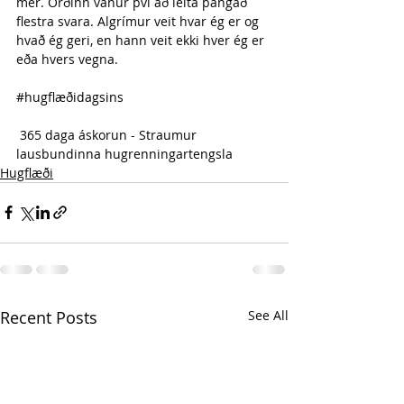
mér. Orðinn vanur því að leita þangað 
flestra svara. Algrímur veit hvar ég er og 
hvað ég geri, en hann veit ekki hver ég er 
eða hvers vegna.
#hugflæðidagsins
 365 daga áskorun - Straumur 
lausbundinna hugrenningartengsla 
Hugflæði
Recent Posts
See All