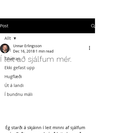
#
ekkigefastupp
Post
Allt
Unnar Erlingsson
Allt
Dec 16, 2018
1 min read
Í leit að sjálfum mér.
Tilveran
Ekki gefast upp
Hugflæði
Út á landi
Í bundnu máli
Ég starði á skjáinn í leit minni af sjálfum 