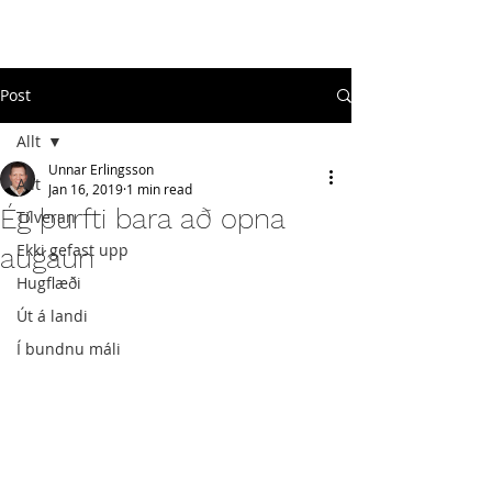
#
ekkigefastupp
Post
Allt
Unnar Erlingsson
Allt
Jan 16, 2019
1 min read
Ég þurfti bara að opna
Tilveran
Ekki gefast upp
augaun
Hugflæði
Út á landi
Í bundnu máli