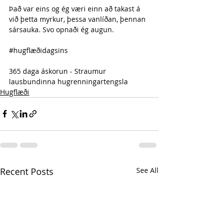
Það var eins og ég væri einn að takast á 
við þetta myrkur, þessa vanlíðan, þennan 
sársauka. Svo opnaði ég augun.
#hugflæðidagsins
365 daga áskorun - Straumur 
lausbundinna hugrenningartengsla
Hugflæði
Recent Posts
See All