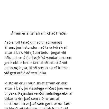
Áfram er alltaf áfram, óháð hraða.
Það er oft talað um að til að komast 
áfram, þurfi stundum að taka tvö skref 
aftur á bak. Við sjáum betur þegar við 
öðlumst smá fjarlægð frá vandanum, sem 
gerir okkur betur fær til að takast á við 
hann og leysa, til að næstu skref fram á 
við geti orðið að veruleika.
Mistökin eru í raun skref áfram en ekki 
aftur á bak, þó vissulega virðast þau vera 
til baka. Reynslan verður nefnilega ekki af 
okkur tekin, það sem við lærum af 
mistökunum er það sem gerir okkur fært 
og kleyft að taka næsta stökk fram á við. 