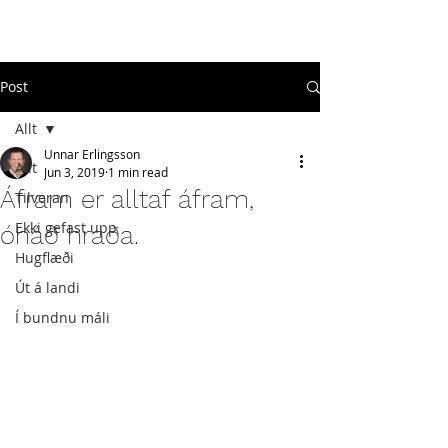
#
ekkigefastupp
Post
Allt
Unnar Erlingsson
Allt
Jun 3, 2019
1 min read
Áfram er alltaf áfram,
Tilveran
Ekki gefast upp
óháð hraða.
Hugflæði
Út á landi
Í bundnu máli