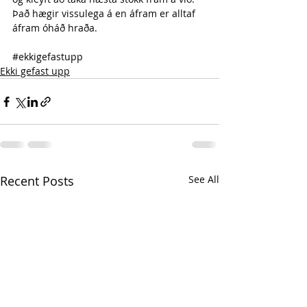
Það hægir vissulega á en áfram er alltaf 
áfram óháð hraða.
#ekkigefastupp
Ekki gefast upp
Recent Posts
See All